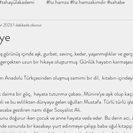
#tahayülakademi
#hz.hamza #hz.hamzakimdir #sahabe
tahayyü
ar 2023
1 dakikada okunur
#şifabintiabdullah #tahayyülakademi
talha bi
ye
z
, kitapanaliz, tahay
abdullaholmak muhammedeminyıldır
ş görünüş içinde aşk, gurbet, sevinç, keder, yaşanmışlıklar ve ge
 gerçekten uzun bir hikaye oluşturmuş. Günlük hayatın karmaşas
#sahabeiklimi #m.eminyıldırım #kita
#islamınkızına #ihsan
Anadolu Türkçesinden oluşmuş samimi bir dil,  kitabın içindeym
ak daima bir göç,  hayata tutunma çabası, Münire’ye aşık olup kaç
dız #
#kokoloji #tahayyülakademi #tahayyü
kokoloji
i ve bu evlilikten dünyaya gelen oğulları Mustafa. Türlü türlü işle
kasaba gezdiren namı diğer Sosyalist Ali.
u doğurur iken çocuk ve anne hayata veda eder. Bu derin acı, Al
hilafetten saltanata emeviler dönem
tahayyülakademi kitap
nde sonunda bir kasabayı yurt edinmeye çalışıp baba oğul kitapçı 