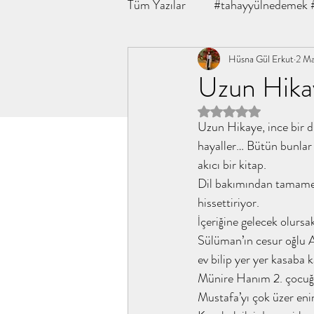
Tüm Yazılar
#tahayyülnedemek 
#ebusüfyan #sahabe #güncel #
Hüsna Gül Erkut
2 M
Uzun Hika
5 üzerinden NaN yıldı
kitapanaliz,
tahayyülakademi
Uzun Hikaye, ince bir dı
hayaller… Bütün bunlar
akıcı bir kitap.  
öğle uykusu ibrahim paşalı
Dil bakımından tamamen 
hissettiriyor. 
İçeriğine gelecek olurs
#yusufunüçgömleği #abdullahyıl
Sülüman’ın cesur oğlu Al
ev bilip yer yer kasaba 
Münire Hanım 2. çocuğun
insan ne ile yaşar l.n tolstoy
Mustafa’yı çok üzer eni