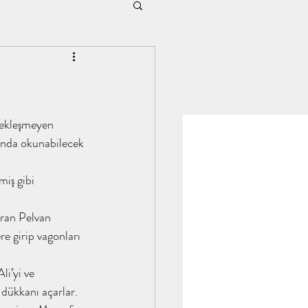
n ubeydullah
ım
rçekleşmeyen 
ında okunabilecek 
şenocak #kitap
iş gibi 
ıran Pelvan 
 tahayyülakademi
re girip vagonları 
i’yi ve 
 analizi
dükkanı açarlar. 