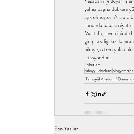
Kasabalı ilgi duyar, işl
yalnız başına dükkanı y
tahayyülakademi ene kitap analiz
aşık olmuştur. Ara ara b
sonunda babası niyetini 
Mustafa, sevda içinde bi
Yusuf'un Üç Gömleği / tahayyü
gidip sevdiği kızı kaçır
hikaye, o tren yolculuklar
istasyondur…
İslamın Kızına / tahayyülakadem
Etiketler:
tahayyülakademi
blogyazarı
d
Tahayyül Akademi/ Denemel
Gökyüzüne Bakmanın Faydaları 
Her Şey Eksik, Her Şey Tamam /
Son Yazılar