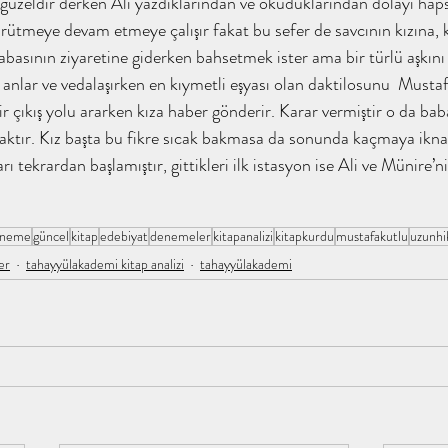
er güzeldir derken Ali yazdıklarından ve okuduklarından dolayı hap
ürütmeye devam etmeye çalışır fakat bu sefer de savcının kızına, 
i f
Ebu Sufyan Kimdir / tahayyülakademi
ene / taha
abasının ziyaretine giderken bahsetmek ister ama bir türlü aşkın
anlar ve vedalaşırken en kıymetli eşyası olan daktilosunu  Mustafa
r çıkış yolu ararken kıza haber gönderir. Karar vermiştir o da ba
lakade
Hz. Hamza Kimdir ? / tahayyülakadem
acaktır. Kız başta bu fikre sıcak bakmasa da sonunda kaçmaya ikna
ı tekrardan başlamıştır, gittikleri ilk istasyon ise Ali ve Münire’nin
i
Sahabe İklimi / tahayyülakademi
Abdullah Olmak / 
eneme
güncel
kitap
edebiyat
denemeler
kitapanalizi
kitapkurdu
mustafakutlu
uzunhi
er
tahayyülakademi kitap analizi
tahayyülakademi
/ taha
Şifa Bint Abdullah Kimdir ? / tahay
 İrem
tahayyülakademi / kitap analiz
İnsan Ne İle Yaş