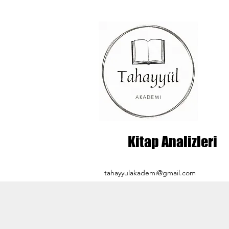
Kitap Analizleri
tahayyulakademi@gmail.com