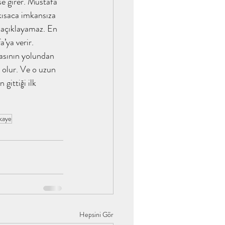
se girer. Mustafa 
kısaca imkansıza 
yyülakademi
ı açıklayamaz. En 
’ya verir. 
basının yolundan 
 olur. Ve o uzun 
 gittiği ilk 
tahayyülakademi
kaye
ar / Tahayyül Akade
Hepsini Gör