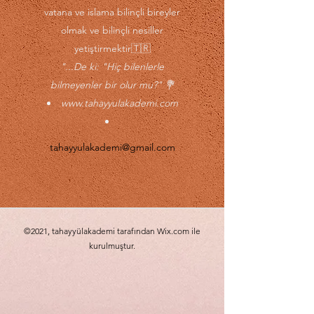
vatana ve islama bilinçli bireyler
olmak ve bilinçli nesiller
yetiştirmektir🇹🇷
"...De ki: "Hiç bilenlerle
bilmeyenler bir olur mu?" 💐
www.tahayyulakademi.com
tahayyulakademi@gmail.com
©2021, tahayyülakademi tarafından Wix.com ile
kurulmuştur.