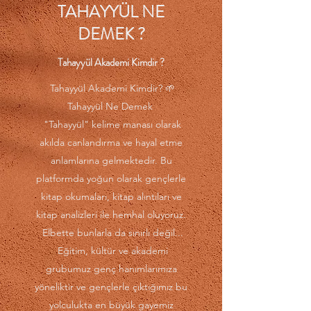
TAHAYYÜL NE
DEMEK ?
Tahayyül Akademi Kimdir
?
Tahayyül Akademi Kimdir? 🌱
Tahayyül Ne Demek
"Tahayyül" kelime manası olarak
akılda canlandırma ve hayal etme
anlamlarına gelmektedir. Bu
platformda yoğun olarak gençlerle
kitap okumaları, kitap alıntıları ve
kitap analizleri ile hemhal oluyoruz.
Elbette bunlarla da sınırlı değil...
Eğitim, kültür ve akademi
grubumuz genç hanımlarımıza
yöneliktir ve gençlerle çıktığımız bu
yolculukta en büyük gayemiz