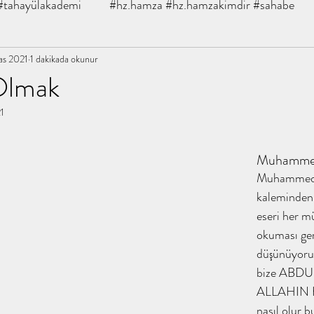
#tahayülakademi
#hz.hamza #hz.hamzakimdir #sahabe
tahayyü
as 2021
1 dakikada okunur
#şifabintiabdullah #tahayyülakademi
talha bi
Olmak
21
, kitapanaliz, tahay
abdullaholmak muhammedeminyıldır
z
Muhammed
#sahabeiklimi #m.eminyıldırım #kita
#islamınkızına #ihsan
Muhammed 
kaleminden 
eseri her m
dız #
#kokoloji #tahayyülakademi #tahayyü
kokoloji
okuması ger
düşünüyoru
bize ABD
hilafetten saltanata emeviler dönem
tahayyülakademi kitap
ALLAHIN 
nasıl olur b