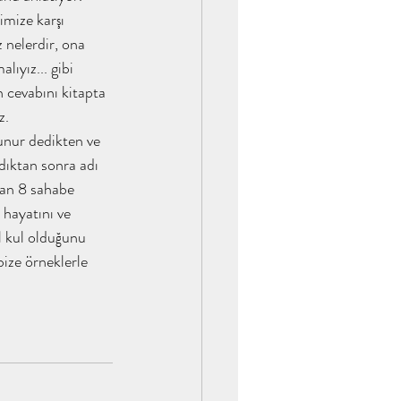
mize karşı 
yyülakademi
 nelerdir, ona 
alıyız... gibi  
n cevabını kitapta 
z. 
unur dedikten ve 
dıktan sonra adı 
tahayyülakademi
an 8 sahabe 
 hayatını ve 
l kul olduğunu 
ize örneklerle 
ar / Tahayyül Akade