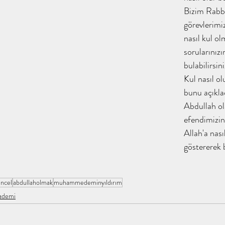
Bizim Rabbi
i f
Ebu Sufyan Kimdir / tahayyülakademi
ene / taha
görevlerimiz
nasıl kul olm
sorularınızı
lakade
Hz. Hamza Kimdir ? / tahayyülakadem
bulabilirsini
Kul nasıl ol
bunu açıkla
i
Sahabe İklimi / tahayyülakademi
Abdullah Olmak / 
Abdullah ol
efendimizin
Allah'a nası
/ taha
Şifa Bint Abdullah Kimdir ? / tahay
göstererek b
 İrem
tahayyülakademi / kitap analiz
İnsan Ne İle Yaş
ncel
abdullaholmak
muhammedeminyıldırım
kademi