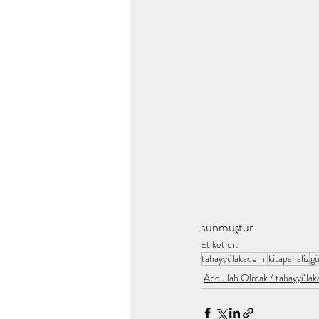
tahayyülakademi ene kitap analiz
Yusuf'un Üç Gömleği / tahayyü
İslamın Kızına / tahayyülakadem
Gökyüzüne Bakmanın Faydaları 
sunmuştur.
Etiketler:
Her Şey Eksik, Her Şey Tamam /
tahayyülakademi
kitapanaliz
gü
Abdullah Olmak / tahayyüla