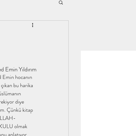
n ubeydullah
ım
 Emin Yıldırım
şenocak #kitap
Emin hocanın 
çıkan bu harika 
üslümanın 
 tahayyülakademi
ekiyor diye 
m. Çünkü kitap 
ULLAH-
 analizi
KULU olmak 
unu anlatıyor. 