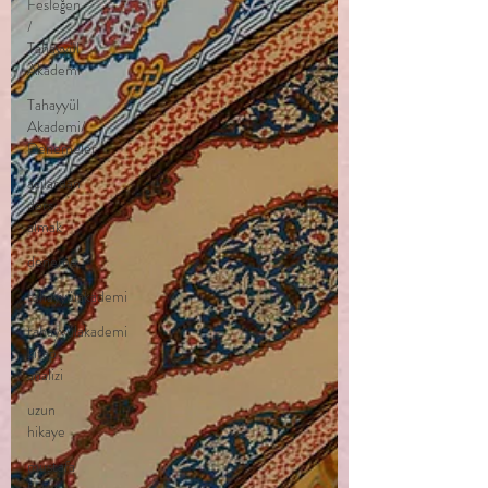
Fesleğen
/
Tahayyül
Akademi
Tahayyül
Akademi/
Denemeler
acılardan
ders
almak
deneme
tahayyülakademi
tahayyülakademi
kitap
analizi
uzun
hikaye
mustafa