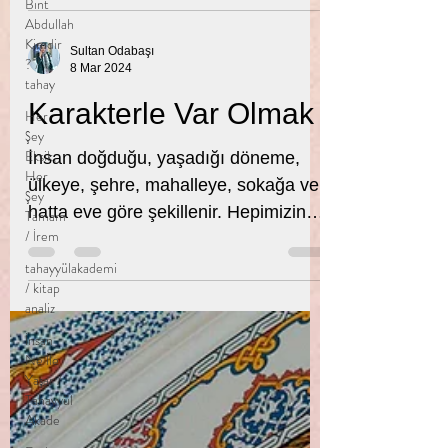
Bint
vardı . Hani hepimizin bildiği çıkarken
Abdullah
nefes nefese kaldığımız...
Kimdir
? /
tahay
Her
Sultan Odabaşı
8 Mar 2024
Şey
Eksik,
Karakterle Var Olmak
Her
Şey
Tamam
İnsan doğduğu, yaşadığı döneme,
/ İrem
ülkeye, şehre, mahalleye, sokağa ve
tahayyülakademi
hatta eve göre şekillenir. Hepimizin
/ kitap
bildiği gibi ilk eğitim ailede...
analiz
İnsan
Ne İle
Yaşar /
Tahayyül
Akade