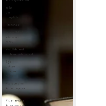
#tahayyülakademi
talha
bin
ubeydullah
kitapanaliz,
tahayyülakademi,
kitapanaliz,
tahay
abdullaholmak
muhammedeminyıldırım
öğle
uykusu
ibrahim
paşalı
#sahabeiklimi
#m.eminyıldırım
#kita
#islamınkızına
#ihsanşenocak