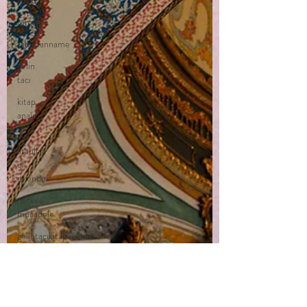
kutlu
ramazan
ramazanname
gelin
tacı
kitap
analizi
ibn
ataullah
el
iskender
nefs ile
mücadele
gelintacıkitapanalizi
necip
fazıldan
yunus
emreye