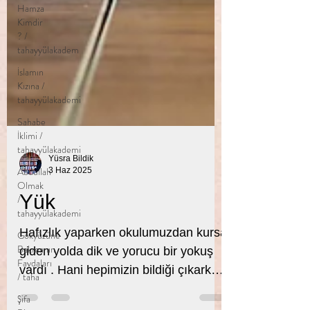
Hamza
Kimdir
? /
tahayyülakadem
İslamın
Kızına /
tahayyülakademi
Sahabe
İklimi /
tahayyülakademi
Abdullah
Olmak
/
Yüsra Bildik
tahayyülakademi
3 Haz 2025
Gökyüzüne
Yük
Bakmanın
Faydaları
Hafızlık yaparken okulumuzdan kursa
/ taha
giden yolda dik ve yorucu bir yokuş
Şifa