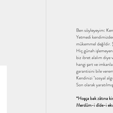
Ben söyleyeyim: Kendi
Yetmedi kendimizden, 
mükemmel değildir. Ş
Hiç günah işlemeyen
biz ibret alalım diye
hangi şart ve imkanla
garantisini bile vere
Kendinizi "sosyal algıl
Son olarak yaratılmışl
“Hoşça bak zâtına k
Merdüm-i dîde-i ekv