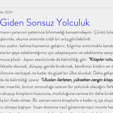
Mar 2024
tiabdullah #tahayyülakademi
talha bin ubeydullah
 Giden Sonsuz Yolculuk
anın yararının yeterince bilinmediği kanaatindeyim. Çünkü bilen 
abdullaholmak muhammedeminyıldırım
ışlarında, okuma oranında ciddi bir artış görülebilirdi.
izi azaltır, kelime haznemizi geliştirir, bilgimizi arttırmakla bera
dece bir şeye odaklandığımız için adaptasyonu ve odaklanma seviy
yıldırım #kita
#islamınkızına #ihsanşenocak #kitap
uza şifadır. Japon atasözünde de belirtildiği gibi: 
‘’Kitaplar ruhu
ikkatle okursak, dünyayı geride bırakırsak, kendimizi kitabın en d
 bilincine varılsaydı ne kadar da güzel bir ülke olurduk. Daha geliş
#tahayyülakademi #tahayyü
kokoloji tahayyülakademi
e de belirtildiği üzere: 
‘
’Ulusları ilerleten, yükselten zengin kitapla
ven insanlar, bunun sonsuzluğa uzanan bir yolculuk olacağını far
ap okuyup kitapların huzuruna, mutluluğuna varınca bir daha bırak
 emeviler dönem
tahayyülakademi kitap analizi
ış bir ifade olmaz. Bir zaman sonra kitaplarla o kadar iç içe oluyo
nız olmaya başlıyor. İnsan dostuna nasıl güvenirse nasıl onunla her 