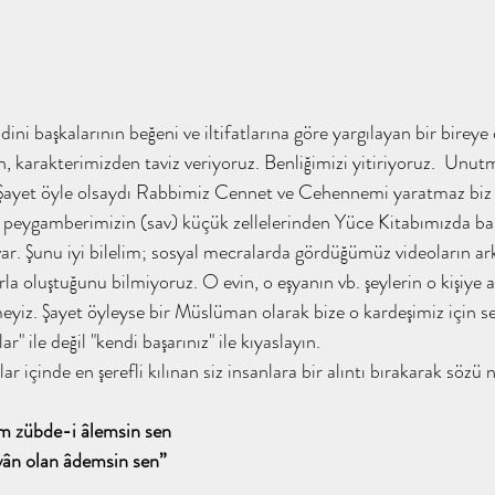
ni başkalarının beğeni ve iltifatlarına göre yargılayan bir bireye
karakterimizden taviz veriyoruz. Benliğimizi yitiriyoruz.  Unutm
ayet öyle olsaydı Rabbimiz Cennet ve Cehennemi yaratmaz biz k
 peygamberimizin (sav) küçük zellelerinden Yüce Kitabımızda ba
 var. Şunu iyi bilelim; sosyal mecralarda gördüğümüz videoların ar
rla oluştuğunu bilmiyoruz. O evin, o eşyanın vb. şeylerin o kişiye 
meyiz. Şayet öyleyse bir Müslüman olarak bize o kardeşimiz için s
ar" ile değil "kendi başarınız" ile kıyaslayın.
ar içinde en şerefli kılınan siz insanlara bir alıntı bırakarak sözü
im zübde-i âlemsin sen
ân olan âdemsin sen”