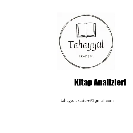
Kitap Analizleri
tahayyulakademi@gmail.com