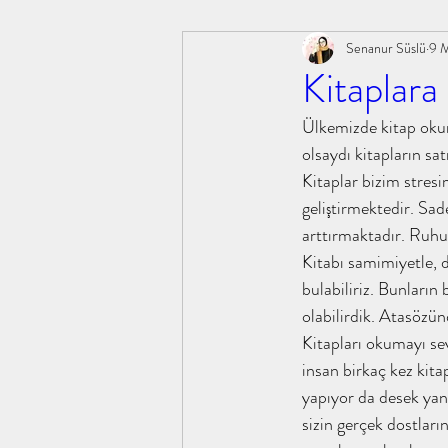
Senanur Süslü
9 
#ebusüfyan #sahabe #güncel #tahayyü
#şifabin
Kitaplara
Ülkemizde kitap okum
kitapanaliz,
tahayyülakademi, kitapanaliz, tahay
olsaydı kitapların sat
Kitaplar bizim stresim
geliştirmektedir. Sa
öğle uykusu ibrahim paşalı
#sahabeiklimi #m.emin
arttırmaktadır. Ruhum
Kitabı samimiyetle, d
bulabiliriz. Bunların
#yusufunüçgömleği #abdullahyıldız #
#kokoloji 
olabilirdik. Atasözünd
Kitapları okumayı se
insan birkaç kez kit
insan ne ile yaşar l.n tolstoy
hilafetten saltanata
yapıyor da desek yanl
sizin gerçek dostları