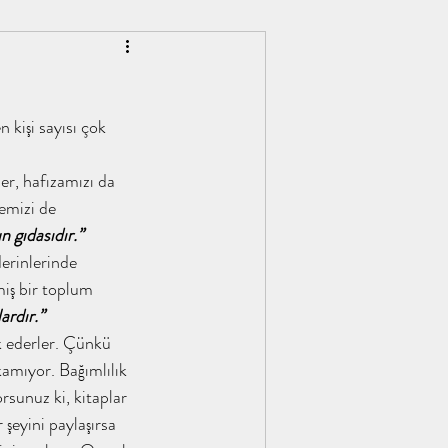
kişi sayısı çok 
ber, hafızamızı da 
emizi de 
n gıdasıdır.’’
erinlerinde 
miş bir toplum 
rdır.’’
k ederler. Çünkü 
amıyor. Bağımlılık 
rsunuz ki, kitaplar 
şeyini paylaşırsa 