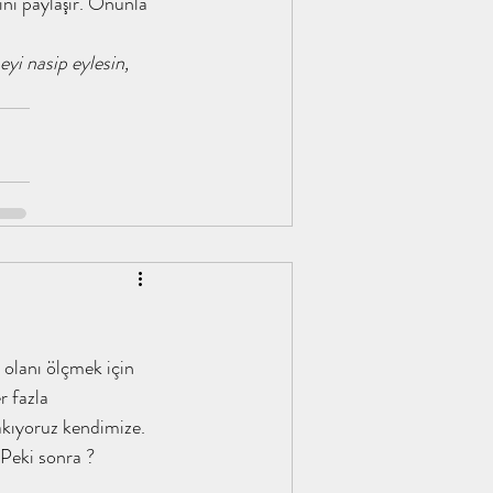
ini paylaşır. Onunla 
yi nasip eylesin, 
i olanı ölçmek için 
r fazla 
akıyoruz kendimize. 
 Peki sonra ? 