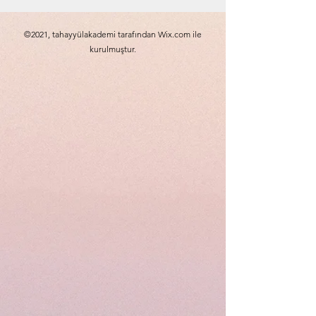
©2021, tahayyülakademi tarafından Wix.com ile
kurulmuştur.