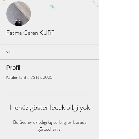
Diğer Eylemler
Mesaj
Takip Et
Fatma Ceren KURT
Profil
Katılım tarihi: 26 Nis 2025
Henüz gösterilecek bilgi yok
Bu üyenin eklediği kişisel bilgileri burada
göreceksiniz.