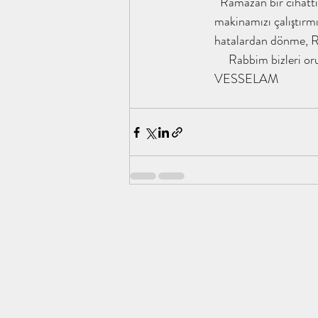
  Ramazan bir cihattır ve sabır eğitimidir. Eğer sabredip oruç tutabilirsek açlık anahtarını kullanarak şükür 
tahayyülakademi ene kitap analizi f
Ebu Sufyan K
makinamızı çalıştırmı
hatalardan dönme, Ra
     Rabbim bizleri
Yusuf'un Üç Gömleği / tahayyülakade
Hz. Hamza
VESSELAM
İslamın Kızına / tahayyülakademi
Sahabe İklimi /
Gökyüzüne Bakmanın Faydaları / taha
Şifa Bint 
Her Şey Eksik, Her Şey Tamam / İrem
tahayyülaka