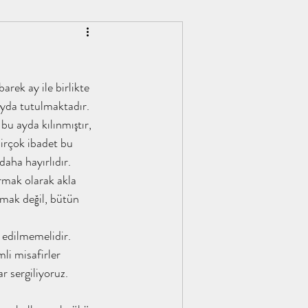
rek ay ile birlikte 
yda tutulmaktadır. 
bu ayda kılınmıştır, 
birçok ibadet bu 
aha hayırlıdır.
lmak değil, bütün 
li misafirler 
r sergiliyoruz. 