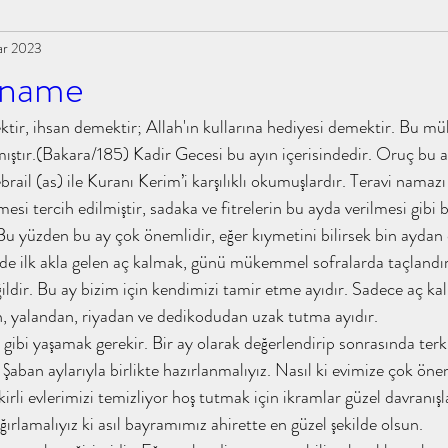
ar 2023
tiabdullah #tahayyülakademi
talha bin ubeydullah
nname
r, ihsan demektir; Allah'ın kullarına hediyesi demektir. Bu müba
abdullaholmak muhammedeminyıldırım
ıştır.(Bakara/185) Kadir Gecesi bu ayın içerisindedir. Oruç bu a
il (as) ile Kuranı Kerim’i karşılıklı okumuşlardır. Teravi namazı 
mesi tercih edilmiştir, sadaka ve fitrelerin bu ayda verilmesi gibi 
yıldırım #kita
#islamınkızına #ihsanşenocak #kitap
u yüzden bu ay çok önemlidir, eğer kıymetini bilirsek bin aydan d
ildir. Bu ay bizim için kendimizi tamir etme ayıdır. Sadece aç ka
#tahayyülakademi #tahayyü
kokoloji tahayyülakademi
, yalandan, riyadan ve dedikodudan uzak tutma ayıdır.
ban aylarıyla birlikte hazırlanmalıyız. Nasıl ki evimize çok önem
 emeviler dönem
tahayyülakademi kitap analizi
irli evlerimizi temizliyor hoş tutmak için ikramlar güzel davranışla
ırlamalıyız ki asıl bayramımız ahirette en güzel şekilde olsun.