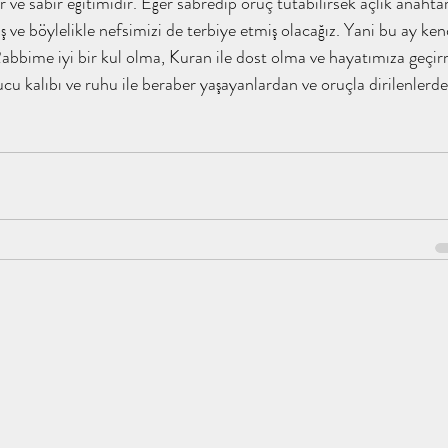
imdir / tahayyülakademi
ene / tahayyülakademi
ş ve böylelikle nefsimizi de terbiye etmiş olacağız. Yani bu ay ken
bbime iyi bir kul olma, Kuran ile dost olma ve hayatımıza geçir
 orucu kalıbı ve ruhu ile beraber yaşayanlardan ve oruçla dirilenlerd
 Kimdir ? / tahayyülakadem
 tahayyülakademi
Abdullah Olmak / tahayyülakademi
Abdullah Kimdir ? / tahay
demi / kitap analiz
İnsan Ne İle Yaşar / Tahayyül Akade