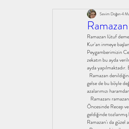
Sevim Doğan
4 M
#ebusüfyan #sahabe #güncel #tahayyü
#şifabin
Ramaza
Ramazan lütuf demekti
kitapanaliz,
tahayyülakademi, kitapanaliz, tahay
Kur'an inmeye başlam
Peygamberimizin Cebra
zekatın bu ayda veril
öğle uykusu ibrahim paşalı
#sahabeiklimi #m.emin
ayda yapılmaktadır. B
  Ramazan denildiğinde ilk akla gelen aç kalmak, günü mükemmel sofralarda taçlandırmak olarak akla 
gelse de bu böyle değ
#yusufunüçgömleği #abdullahyıldız #
#kokoloji 
azalarımızı haramdan
   Ramazanı ramazan gibi yaşamak gerekir. Bir ay olarak değerlendirip sonrasında terk edilmemelidir. 
Öncesinde Recep ve Şa
insan ne ile yaşar l.n tolstoy
hilafetten saltanata
geldiğinde tozlanmış k
Ramazan'ı da güzel ağ