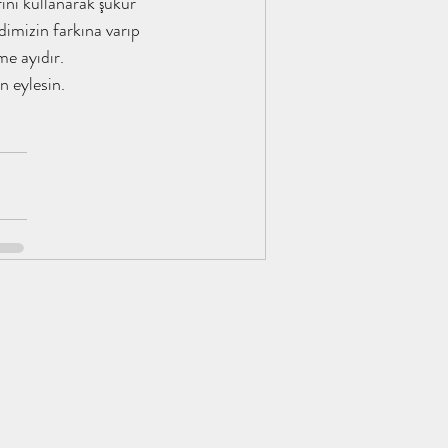
dimizin farkına varıp 
me ayıdır.
en eylesin.