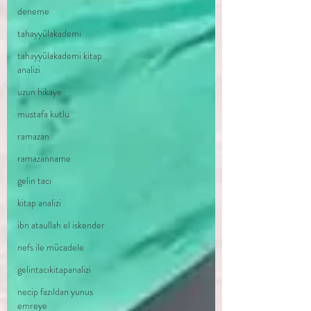
deneme
tahayyülakademi
tahayyülakademi kitap
analizi
uzun hikaye
mustafa kutlu
ramazan
ramazanname
gelin tacı
kitap analizi
ibn ataullah el iskender
nefs ile mücadele
gelintacıkitapanalizi
necip fazıldan yunus
emreye