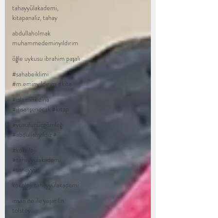
tahayyülakademi,
kitapanaliz, tahay
abdullaholmak
muhammedeminyıldırım
öğle uykusu ibrahim paşalı
#sahabeiklimi
#m.eminyıldırım #kita
#islamınkızına
#ihsanşenocak #kitap
#yusufunüçgömleği
#abdullahyıldız #
#kokoloji
#tahayyülakademi
#tahayyü
kokoloji tahayyülakademi
insan ne ile yaşar l.n
tolstoy