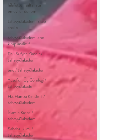
hilafetten saltanata
emeviler dönem
tahayyülakademi kitap
analizi
tahayyülakademi ene
kitap analizi f
Ebu Sufyan Kimdir /
tahayyülakademi
ene / tahayyülakademi
Yusuf'un Üç Gömleği /
tahayyülakade
Hz. Hamza Kimdir ? /
tahayyülakadem
İslamın Kızına /
tahayyülakademi
Sahabe İklimi /
tahayyülakademi