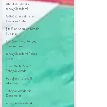
Abdullah Olmak /
tahayyülakademi
Gökyüzüne Bakmanın
Faydaları / taha
Şifa Bint Abdullah Kimdir
? / tahay
Her Şey Eksik, Her Şey
Tamam / İrem
tahayyülakademi / kitap
analiz
İnsan Ne İle Yaşar /
Tahayyül Akade
Fesleğen / Tahayyül
Akademi
Tahayyül Akademi/
Denemeler
acılardan ders almak