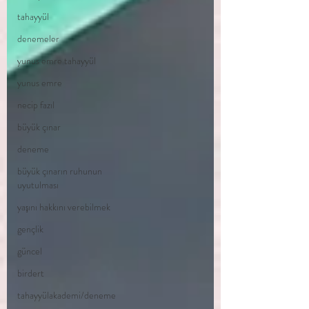
tahayyül
denemeler
yunus emre tahayyül
yunus emre
necip fazıl
büyük çınar
deneme
büyük çınarın ruhunun
uyutulması
yaşını hakkını verebilmek
gençlik
güncel
birdert
tahayyülakademi/deneme