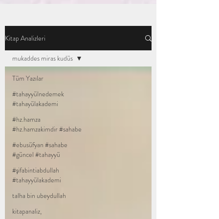
Kitap Analizleri
mukaddes miras kudüs
Tüm Yazılar
#tahayyülnedemek
#tahayülakademi
#hz.hamza
#hz.hamzakimdir #sahabe
#ebusüfyan #sahabe
#güncel #tahayyü
#şifabintiabdullah
#tahayyülakademi
talha bin ubeydullah
kitapanaliz,