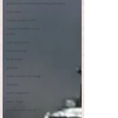
gülsüm/baran/deneme/tahayyülakademi
seda asker
simyacı paulo coelho
tahayyül akademi kitap
analizi
ivan ilyiç tolstoy
hatice karataş
kitap analiz
göçmen
ensar muhacir kardeşliği
deneme
eylem taşdemir
sevim doğan
bu ülke cemil meriç