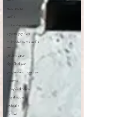
analiz
kitap analizi
kudüs
mukaddes miras kudüs
diyanet yayınları
mukaddes miras kudüs
analizi
gülsüm baran
aişegülçalışkan
gençlerdenemeyazıyor
deneme
tahayyülakademi
sosyalmedya
şeyhgalip
osmanlı