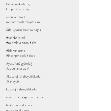
tahayyülakademi,
kitapanaliz, tahay
abdullaholmak
muhammedeminyıldırım
öğle uykusu ibrahim paşalı
#sahabeiklimi
#m.eminyıldırım #kita
#islamınkızına
#ihsanşenocak #kitap
#yusufunüçgömleği
#abdullahyıldız #
#kokoloji #tahayyülakademi
#tahayyü
kokoloji tahayyülakademi
insan ne ile yaşar l.n tolstoy
hilafetten saltanata
emeviler dönem