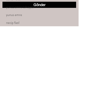
Gönder
yunus emre tahayyül
yunus emre
necip fazıl
büyük çınar
deneme
büyük çınarın ruhunun
uyutulması
yaşını hakkını verebilmek
gençlik
tahayyulakademi@gmail.com
güncel
birdert
tahayyülakademi/deneme
gülsüm/baran/deneme/tahayyülakademi
seda asker
©2021, tahayyülakademi tarafından Wix.com ile