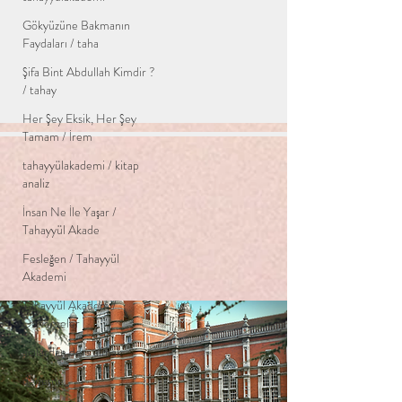
Gökyüzüne Bakmanın
Faydaları / taha
Şifa Bint Abdullah Kimdir ?
/ tahay
Her Şey Eksik, Her Şey
Tamam / İrem
tahayyülakademi / kitap
analiz
İnsan Ne İle Yaşar /
Tahayyül Akade
Fesleğen / Tahayyül
Akademi
Tahayyül Akademi/
Denemeler
acılardan ders almak
deneme