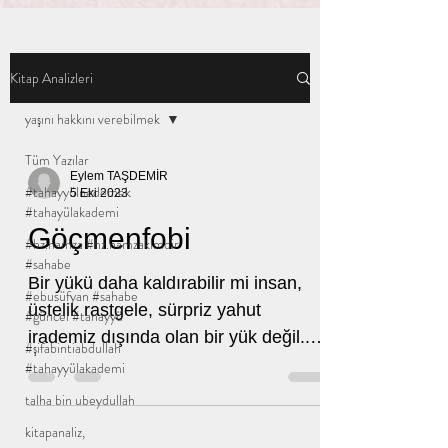
Kitap Analizleri
yaşını hakkını verebilmek
Tüm Yazılar
Eylem TAŞDEMİR
#tahayyülnedemek
5 Eki 2023
#tahayülakademi
Göçmenfobi
#hz.hamza #hz.hamzakimdir
#sahabe
Bir yükü daha kaldırabilir mi insan,
#ebusüfyan #sahabe
üstelik rastgele, sürpriz yahut
#güncel #tahayyü
irademiz dışında olan bir yük değil...
#şifabintiabdullah
Kendi kendimize yüklediğimiz...
#tahayyülakademi
talha bin ubeydullah
kitapanaliz,