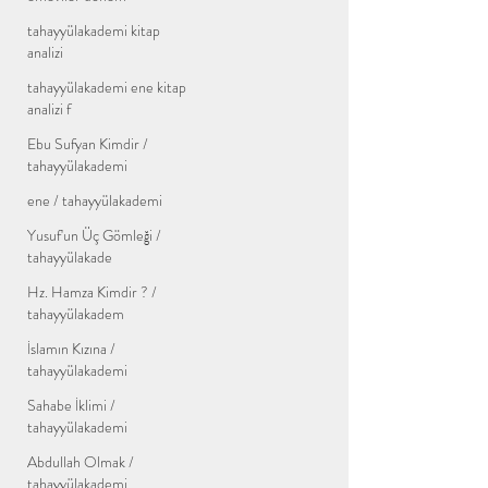
tahayyülakademi kitap
analizi
tahayyülakademi ene kitap
analizi f
Ebu Sufyan Kimdir /
tahayyülakademi
ene / tahayyülakademi
Yusuf'un Üç Gömleği /
tahayyülakade
Hz. Hamza Kimdir ? /
tahayyülakadem
İslamın Kızına /
tahayyülakademi
Sahabe İklimi /
tahayyülakademi
Abdullah Olmak /
tahayyülakademi