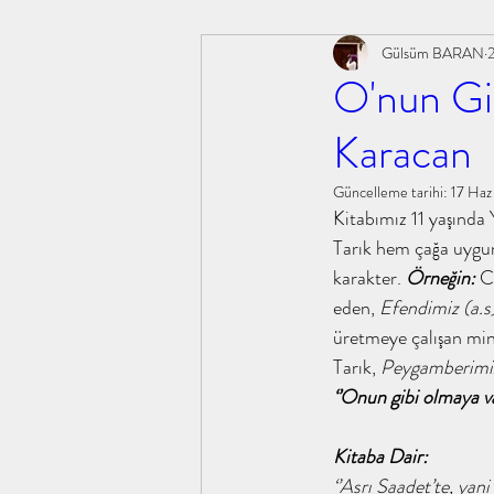
Gülsüm BARAN
#ebusüfyan #sahabe #güncel #tahayyü
#şifabin
O'nun Gi
Karacan
kitapanaliz,
tahayyülakademi, kitapanaliz, tahay
Güncelleme tarihi:
17 Haz
Kitabımız 11 yaşında
öğle uykusu ibrahim paşalı
#sahabeiklimi #m.emin
Tarık hem çağa uygun
karakter.
 Örneğin:
 C
eden, 
Efendimiz (a.s
#yusufunüçgömleği #abdullahyıldız #
#kokoloji 
üretmeye çalışan min
Tarık, 
Peygamberimi
‘’Onun gibi olmaya va
insan ne ile yaşar l.n tolstoy
hilafetten saltanata
Kitaba Dair:
‘’Asrı Saadet’te, ya