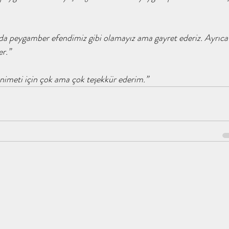
imdir / tahayyülakademi
ene / tahayyülakademi
 anda peygamber efendimiz gibi olamayız ama gayret ederiz. Ayrıc
 Kimdir ? / tahayyülakadem
r.’’
nimeti için çok ama çok teşekkür ederim.’’
 tahayyülakademi
Abdullah Olmak / tahayyülakademi
Abdullah Kimdir ? / tahay
demi / kitap analiz
İnsan Ne İle Yaşar / Tahayyül Akade