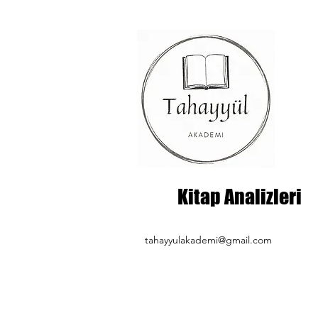
Kitap Analizleri
tahayyulakademi@gmail.com