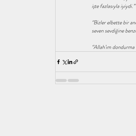
tahayyülakademi ene kitap analizi f
Ebu Sufyan K
işte fazlasıyla iyiydi.’’
‘’Bizler elbette bir
Yusuf'un Üç Gömleği / tahayyülakade
Hz. Hamza
seven sevdiğine benze
‘’Allah’ım dondurma 
İslamın Kızına / tahayyülakademi
Sahabe İklimi /
Gökyüzüne Bakmanın Faydaları / taha
Şifa Bint 
Her Şey Eksik, Her Şey Tamam / İrem
tahayyülaka