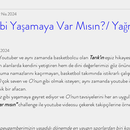
2 Nis 2024
tiabdullah #tahayyülakademi
talha bin ubeydullah
bi Yaşamaya Var Mısın?/ Ya
abdullaholmak muhammedeminyıldırım
 2024
 Youtuber ve aynı zamanda basketbolcu olan
 Tarık’ın
 eşsiz hikayes
yıldırım #kita
#islamınkızına #ihsanşenocak #kitap
 alanlarda kendini yetiştiren hem de dini değerlerimizi göz önün
uma namazlarını kaçırmayan, basketbol takımında istikrarlı çalı
) 
çok seven ve
 O’nun
 gibi olmak isteyen; aynı zamanda youtube içi
#tahayyülakademi #tahayyü
kokoloji tahayyülakademi
ik bir afacan.
z 
gibi yaşamaya gayret ediyor ve 
O’nun
 tavsiyelerini her an uygu
r mısın’’ 
challenge ile youtube videosu çekerek takipçilerine örn
 emeviler dönem
tahayyülakademi kitap analizi
ni peygamberimizin yaşadığı dönemde en yaygın sporlardan biri ko