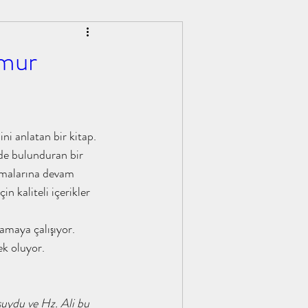
ğmur
ini anlatan bir kitap. 
de bulunduran bir 
şmalarına devam 
n kaliteli içerikler 
lamaya çalışıyor. 
ek oluyor.
şuydu ve Hz. Ali bu 