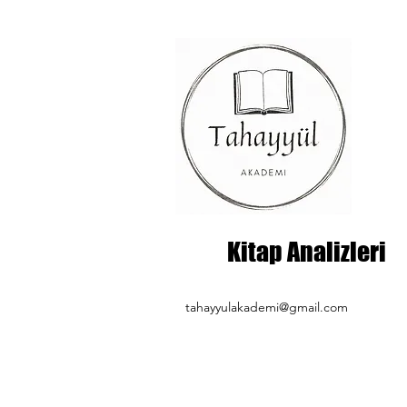
Kitap Analizleri
tahayyulakademi@gmail.com