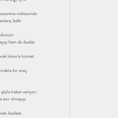
slere, belki 
ndimizin 
layıp hem de ibadet 
arak İslam’a hizmet 
anmakta bir araç 
öyle haber veriyor: 
a esir olmayıp 
erek ibadete 