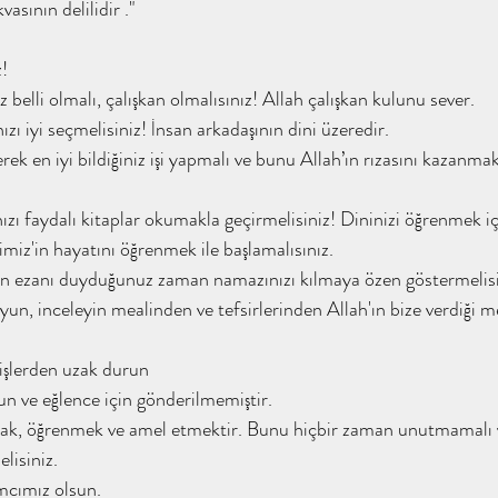
asının delilidir ."
! 
 belli olmalı, çalışkan olmalısınız! Allah çalışkan kulunu sever.
zı iyi seçmelisiniz! İnsan arkadaşının dini üzeredir. 
rek en iyi bildiğiniz işi yapmalı ve bunu Allah’ın rızasını kazanm
zı faydalı kitaplar okumakla geçirmelisiniz! Dininizi öğrenmek iç
dimiz'in hayatını öğrenmek ile başlamalısınız.
sun ezanı duyduğunuz zaman namazınızı kılmaya özen göstermelisi
yun, inceleyin mealinden ve tefsirlerinden Allah'ın bize verdiği m
 işlerden uzak durun
n ve eğlence için gönderilmemiştir.
ak, öğrenmek ve amel etmektir. Bunu hiçbir zaman unutmamalı 
lisiniz.
mcımız olsun.