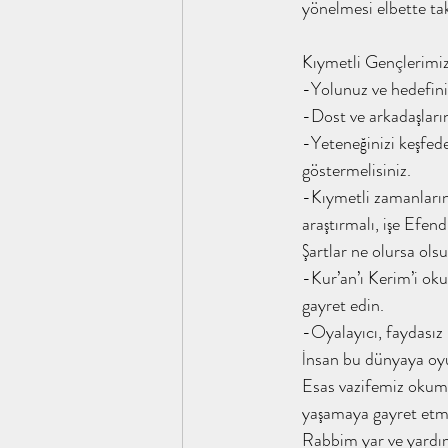
yönelmesi elbette takv
Kıymetli Gençlerimiz
-Yolunuz ve hedefiniz
-Dost ve arkadaşlarını
-Yeteneğinizi keşfede
göstermelisiniz.
-Kıymetli zamanlarını
araştırmalı, işe Efen
Şartlar ne olursa ol
-Kur’an’ı Kerim’i oku
gayret edin.
-Oyalayıcı, faydasız
İnsan bu dünyaya oyu
Esas vazifemiz okum
yaşamaya gayret etme
Rabbim yar ve yardı