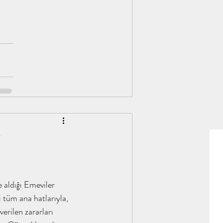
i
 aldığı Emeviler 
 tüm ana hatlarıyla, 
erilen zararları 