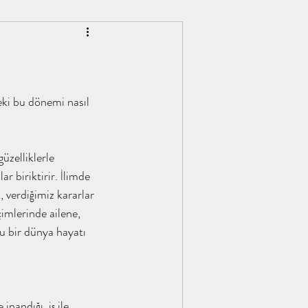
ki bu dönemi nasıl 
üzelliklerle 
r biriktirir. İlimde 
, verdiğimiz kararlar 
çimlerinde ailene, 
u bir dünya hayatı 
nandığı, iş ile 