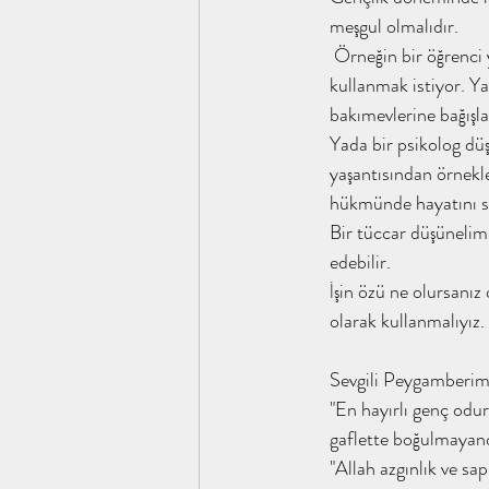
tahayyülakademi ene kitap analizi f
Ebu Sufyan K
meşgul olmalıdır.
 Örneğin bir öğrenci yemek yapma noktasında çok yetenekli ve bunu Allah’ın rızasını kazanma noktasında 
kullanmak istiyor. Ya
Yusuf'un Üç Gömleği / tahayyülakade
Hz. Hamza
bakımevlerine bağışlay
Yada bir psikolog düş
yaşantısından örnekle
İslamın Kızına / tahayyülakademi
Sahabe İklimi /
hükmünde hayatını sü
Bir tüccar düşünelim 
edebilir.
Gökyüzüne Bakmanın Faydaları / taha
Şifa Bint 
İşin özü ne olursanız 
olarak kullanmalıyız.
Her Şey Eksik, Her Şey Tamam / İrem
tahayyülaka
Sevgili Peygamberim
"En hayırlı genç odur
gaflette boğulmayand
"Allah azgınlık ve sa