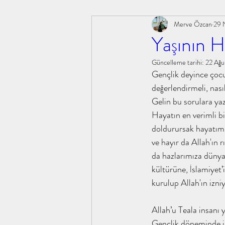
Merve Özcan
29 
#ebusüfyan #sahabe #güncel #tahayyü
#şifabin
Yaşının H
Güncelleme tarihi:
22 Ağ
kitapanaliz,
tahayyülakademi, kitapanaliz, tahay
Gençlik deyince çocu
değerlendirmeli, nasıl
Gelin bu sorulara ya
öğle uykusu ibrahim paşalı
#sahabeiklimi #m.emin
Hayatın en verimli bi
doldurursak hayatımızı
ve hayır da Allah'ın 
#yusufunüçgömleği #abdullahyıldız #
#kokoloji 
da hazlarımıza dünyalı
kültürüne, İslamiyet’
kurulup Allah'ın izniy
insan ne ile yaşar l.n tolstoy
hilafetten saltanata
Allah’u Teala insanı 
Gençlik döneminde ins