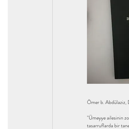
Ömer b. Abdülaziz, De
''Ümeyye ailesinin z
tasarruflarda bir tan