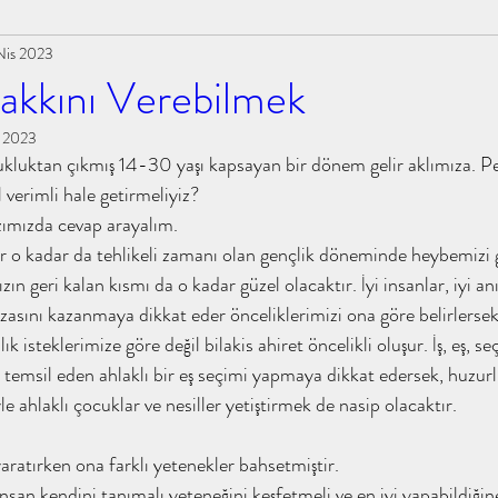
Nis 2023
tiabdullah #tahayyülakademi
talha bin ubeydullah
akkını Verebilmek
u 2023
abdullaholmak muhammedeminyıldırım
kluktan çıkmış 14-30 yaşı kapsayan bir dönem gelir aklımıza. Pe
 verimli hale getirmeliyiz?
zımızda cevap arayalım.
yıldırım #kita
#islamınkızına #ihsanşenocak #kitap
r o kadar da tehlikeli zamanı olan gençlik döneminde heybemizi g
n geri kalan kısmı da o kadar güzel olacaktır. İyi insanlar, iyi anıla
rızasını kazanmaya dikkat eder önceliklerimizi ona göre belirlersek
#tahayyülakademi #tahayyü
kokoloji tahayyülakademi
k isteklerimize göre değil bilakis ahiret öncelikli oluşur. İş, eş, se
i temsil eden ahlaklı bir eş seçimi yapmaya dikkat edersek, huzurl
le ahlaklı çocuklar ve nesiller yetiştirmek de nasip olacaktır.
 emeviler dönem
tahayyülakademi kitap analizi
yaratırken ona farklı yetenekler bahsetmiştir.
an kendini tanımalı yeteneğini keşfetmeli ve en iyi yapabildiğine i