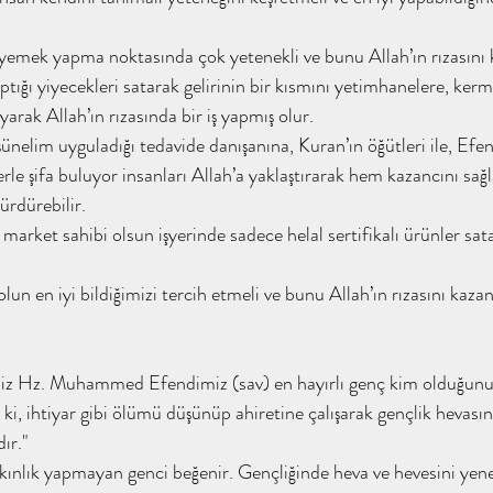
imdir / tahayyülakademi
ene / tahayyülakademi
ptığı yiyecekleri satarak gelirinin bir kısmını yetimhanelere, kerme
 Kimdir ? / tahayyülakadem
arak Allah’ın rızasında bir iş yapmış olur.
ünelim uyguladığı tedavide danışanına, Kuran’ın öğütleri ile, Efe
rle şifa buluyor insanları Allah’a yaklaştırarak hem kazancını sağ
 tahayyülakademi
Abdullah Olmak / tahayyülakademi
rdürebilir.
market sahibi olsun işyerinde sadece helal sertifikalı ürünler sat
Abdullah Kimdir ? / tahay
olun en iyi bildiğimizi tercih etmeli ve bunu Allah’ın rızasını kaz
demi / kitap analiz
İnsan Ne İle Yaşar / Tahayyül Akade
iz Hz. Muhammed Efendimiz (sav) en hayırlı genç kim olduğunu ş
 ki, ihtiyar gibi ölümü düşünüp ahiretine çalışarak gençlik hevasın
ır."
pkınlık yapmayan genci beğenir. Gençliğinde heva ve hevesini yen