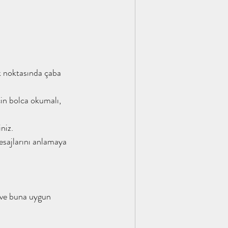
ak noktasında çaba 
in bolca okumalı, 
niz.
esajlarını anlamaya 
ve buna uygun 