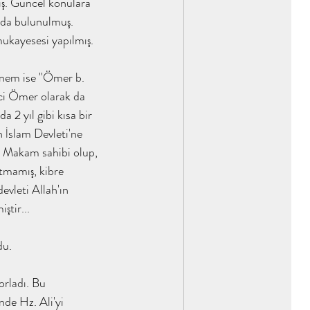
ış. Güncel konulara 
arda bulunulmuş. 
kayesesi yapılmış. 
nem ise ''Ömer b. 
ci Ömer olarak da 
da 2 yıl gibi kısa bir 
 İslam Devleti'ne 
. Makam sahibi olup, 
tmamış, kibre 
evleti Allah'ın 
ştir...
du.
orladı. Bu 
nde Hz. Ali'yi 