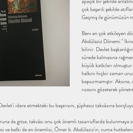
apaçık bir şekilde anlatm
çok başarılı şekilde atıfl
Geçmiş ile günümüzün mu
Beni en çok etkileyen dö
Abdülaziz Dönemi.'' İkin
bilinir. Devlet başkanlığın
sürede kalmasına rağmen
büyük katkıları olmuştur
halkını hiçbir zaman unu
başvurmamıştır. Aksine, d
rızasını gözeterek yönetmi
vlet'i idare etmekteki bu başarısını, şüphesiz takvâsına borçluy
oruna da gitse, takvâsı onu çok önemli tasarruflarda bulunmaya z
esi ve belki de en önemlisi, Ömer b. Abdülaziz'in, cuma hutbeleri