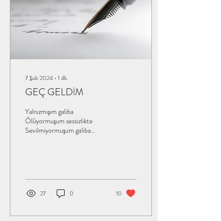
7 Şub 2024
∙
1
dk.
GEÇ GELDİM
Yalnızmışım galiba
Ölüyormuşum sessizlikte
Sevilmiyormuşum galiba
Köreliyormuşum sevgide Ah
kalbim gerçek mi bu acı
Sessizliğe olan...
27
0
10