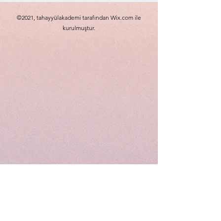
©2021, tahayyülakademi tarafından Wix.com ile
kurulmuştur.