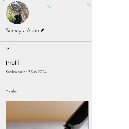
Diğer Eylemler
Mesaj
Takip Et
Yazar
Sümeyra Aslan
Profil
Katılım tarihi: 7 Şub 2024
Yazılar