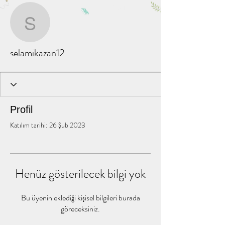
Diğer Eylemler
Mesaj
Takip Et
selamikazan12
selamikazan12
Profil
Katılım tarihi: 26 Şub 2023
Henüz gösterilecek bilgi yok
Bu üyenin eklediği kişisel bilgileri burada
göreceksiniz.