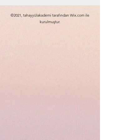
©2021, tahayyülakademi tarafından Wix.com ile
kurulmuştur.