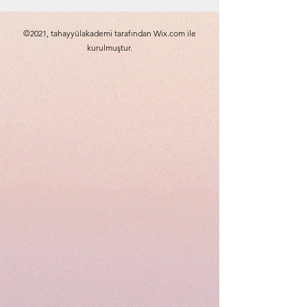
©2021, tahayyülakademi tarafından Wix.com ile
kurulmuştur.