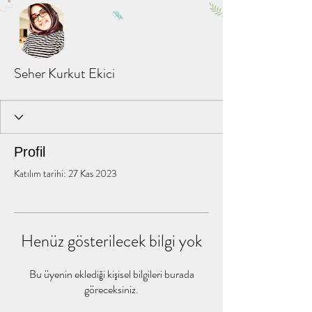
Diğer Eylemler
Mesaj
Takip Et
Seher Kurkut Ekici
Profil
Katılım tarihi: 27 Kas 2023
Henüz gösterilecek bilgi yok
Bu üyenin eklediği kişisel bilgileri burada
göreceksiniz.