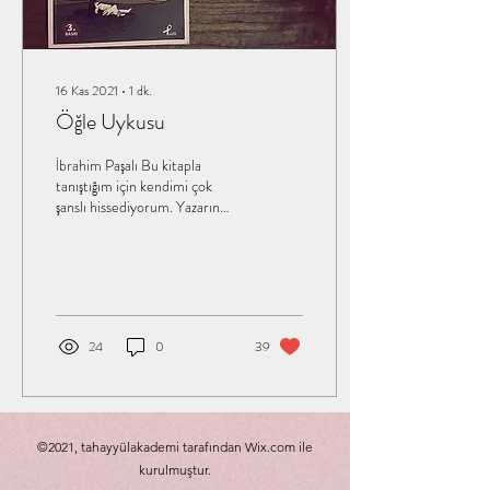
16 Kas 2021
∙
1
dk.
Öğle Uykusu
İbrahim Paşalı Bu kitapla
tanıştığım için kendimi çok
şanslı hissediyorum. Yazarın
kelime haznesi ve bu kelimeleri
cümle içinde...
24
0
39
©2021, tahayyülakademi tarafından Wix.com ile
kurulmuştur.