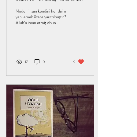
Neden insan kendini her daim
yenilemek üzere yaratılmıştır?
Allah’a iman etmiş olsun
veyahut olmasın neden çalışır
çabalar bir şeyler...
17
0
9