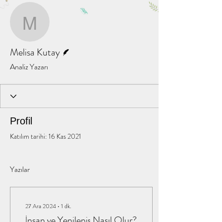
Diğer Eylemler
Mesaj
Takip Et
Melisa Kutay
Yazar
Melisa Kutay
Analiz Yazarı
Profil
Katılım tarihi: 16 Kas 2021
Yazılar
27 Ara 2024
∙
1
dk.
İnsan ve Yenileniş Nasıl Olur?