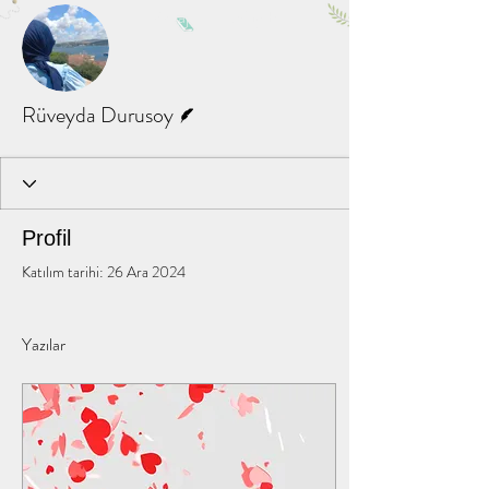
Diğer Eylemler
Mesaj
Takip Et
Yazar
Rüveyda Durusoy
Profil
Katılım tarihi: 26 Ara 2024
Yazılar