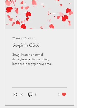
26 Ara 2024
∙
2
dk.
Sevginin Gücü
Sevgi, insanın en temel
ihtiyaçlarından biridir. Evet,
insan susuz da yaşar havasızda
ama sevgisiz asla… Neden
böyle söyledim biliyor...
40
3
9