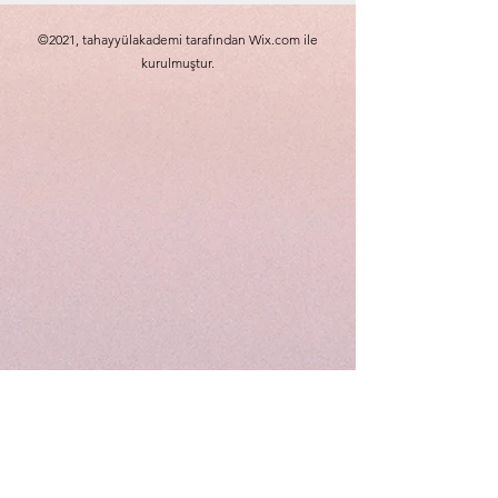
©2021, tahayyülakademi tarafından Wix.com ile
kurulmuştur.