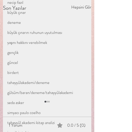
necip fazıl
Son Yazılar
Hepsini Gör
büyük çınar
deneme
büyük çınarın ruhunun uyutulması
yaşını hakkını verebilmek
gençlik
güncel
birdert
tahayyülakademi/deneme
gülsüm/baran/deneme/tahayyülakademi
seda asker
simyacı paulo coelho
tahayyül akademi kitap analizi
1 Yorum
0.0 / 5 (0)
Adım