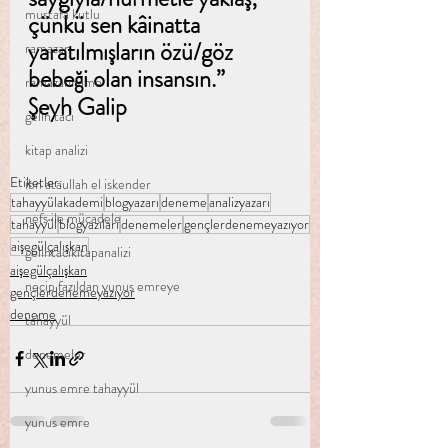
mustafa kutlu
çünkü sen kâinatta 
yaratılmışların özü/göz 
ramazan
bebeği olan insansın.”
ramazanname
Şeyh Galip
gelin tacı
kitap analizi
Etiketler:
ibn ataullah el iskender
tahayyülakademi
blogyazarı
deneme
analizyazarı
nefs ile mücadele
tahayyül
blogyazıları
denemeler
gençlerdenemeyazıyor
aişegülçalışkan
gelintacıkitapanalizi
aişegülçalışkan
necip fazıldan yunus emreye
gençlerdenemeyazıyor
deneme
tahayyül
denemeler
yunus emre tahayyül
yunus emre