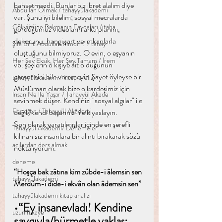
bahsetmezdi. Bunlar biz ibret alalım diye 
Abdullah Olmak / tahayyülakademi
var. Şunu iyi bilelim; sosyal mecralarda 
Gökyüzüne Bakmanın Faydaları / taha
gördüğümüz videoların arka planını, 
dekorunu, hangi şart ve imkanlarla 
Şifa Bint Abdullah Kimdir ? / tahay
oluştuğunu bilmiyoruz. O evin, o eşyanın 
Her Şey Eksik, Her Şey Tamam / İrem
vb. şeylerin o kişiye ait olduğunun 
garantisini bile veremeyiz. Şayet öyleyse bir 
tahayyülakademi / kitap analiz
Müslüman olarak bize o kardeşimiz için 
İnsan Ne İle Yaşar / Tahayyül Akade
sevinmek düşer. Kendinizi "sosyal algılar" ile 
Fesleğen / Tahayyül Akademi
değil "kendi başarınız" ile kıyaslayın.
Son olarak yaratılmışlar içinde en şerefli 
Tahayyül Akademi/ Denemeler
kılınan siz insanlara bir alıntı bırakarak sözü 
acılardan ders almak
noktalıyorum.
deneme
“Hoşça bak zâtına kim zübde-i âlemsin sen
tahayyülakademi
Merdüm-i dîde-i ekvân olan âdemsin sen”
tahayyülakademi kitap analizi
•“Ey insanevladı! Kendine 
uzun hikaye
saygıyla/hürmetle yaklaş; 