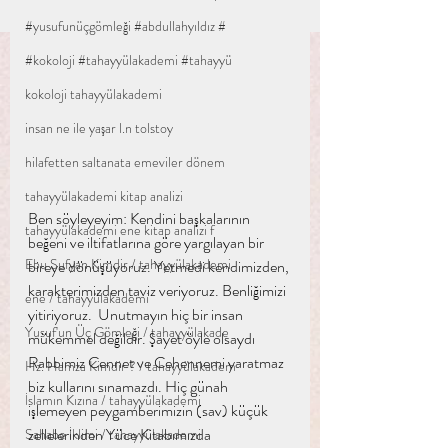
#yusufunüçgömleği #abdullahyıldız #
#kokoloji #tahayyülakademi #tahayyü
kokoloji tahayyülakademi
insan ne ile yaşar l.n tolstoy
hilafetten saltanata emeviler dönem
tahayyülakademi kitap analizi
Ben söyleyeyim: Kendini başkalarının 
tahayyülakademi ene kitap analizi f
beğeni ve iltifatlarına göre yargılayan bir 
Ebu Sufyan Kimdir / tahayyülakademi
bireye dönüşüyoruz. Yetmedi kendimizden, 
karakterimizden taviz veriyoruz. Benliğimizi 
ene / tahayyülakademi
yitiriyoruz.  Unutmayın hiç bir insan 
Yusuf'un Üç Gömleği / tahayyülakade
mükemmel değildir. Şayet öyle olsaydı 
Rabbimiz Cennet ve Cehennemi yaratmaz 
Hz. Hamza Kimdir ? / tahayyülakadem
biz kullarını sınamazdı. Hiç günah 
İslamın Kızına / tahayyülakademi
işlemeyen peygamberimizin (sav) küçük 
zellelerinden Yüce Kitabımızda 
Sahabe İklimi / tahayyülakademi