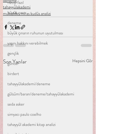
deneme
necip fazıl
tahayyülakademi
büyük çınar
mukaddes miras kudüs analizi
deneme
büyük çınarın ruhunun uyutulması
yaşını hakkını verebilmek
gençlik
Son Yazılar
Hepsini Gör
güncel
birdert
tahayyülakademi/deneme
gülsüm/baran/deneme/tahayyülakademi
seda asker
simyacı paulo coelho
tahayyül akademi kitap analizi