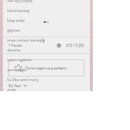
ivan ilyiç tolstoy
hatice karataş
kitap analiz
göçmen
ensar muhacir kardeşliği
1 Yorum
0.0 / 5 (0)
Yük
deneme
Bir Gönül Hâriciyatı
eylem taşdemir
Yorum yapın ve puanlayın...
sevim doğan
bu ülke cemil meriç
En Yeni
analiz
rabiakorkmazyurek
kitap analizi
09 Mar 2024
kudüs
5 üzerinden 5 yıldız
mukaddes miras kudüs
Mükemmellll
diyanet yayınları