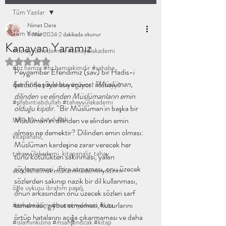
Tüm Yazılar
Nimet Dere
Tüm Yazılar
9 Mar 2024
2 dakikada okunur
Kanayan Yaramız
#tahayyülnedemek #tahayülakademi
5 üzerinden NaN yıldız
#hz.hamza #hz.hamzakimdir #sahabe
Peygamber Efendimiz (sav) bir Hadis-i 
Şerifinde şöyle buyuruyor
: "Müslüman, 
#ebusüfyan #sahabe #güncel #tahayyü
dilinden ve elinden Müslümanların emin 
#şifabintiabdullah #tahayyülakademi
olduğu kişidir."
 Bir Müslüman'ın başka bir 
talha bin ubeydullah
Müslüman'ın dilinden ve elinden emin 
olması ne demektir? Dilinden emin olması: 
kitapanaliz,
Müslüman kardeşine zarar verecek her 
tahayyülakademi, kitapanaliz, tahay
türlü kötülükten sakınması, yalan 
söylememesi, iftira atmaması, onu üzecek 
abdullaholmak muhammedeminyıldırım
sözlerden sakınıp nazik bir dil kullanması, 
öğle uykusu ibrahim paşalı
onun arkasından onu üzecek sözleri sarf 
etmemesi, gıybet etmemesi, kusurlarını 
#sahabeiklimi #m.eminyıldırım #kita
örtüp hatalarını açığa çıkarmaması ve daha 
#islamınkızına #ihsanşenocak #kitap