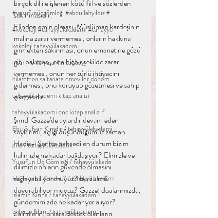
birçok dil ile işlenen kötü fiil ve sözlerden 
#yusufunüçgömleği #abdullahyıldız #
sakınmasıdır.
Elinden emin olması; Müslüman kardeşinin 
#kokoloji #tahayyülakademi #tahayyü
malına zarar vermemesi, onların hakkına 
kokoloji tahayyülakademi
girmekten sakınması, onun emanetine gözü 
gibi bakması, ona hiçbir şekilde zarar 
insan ne ile yaşar l.n tolstoy
vermemesi, onun her türlü ihtiyacını 
hilafetten saltanata emeviler dönem
gidermesi, onu koruyup gözetmesi ve sahip 
tahayyülakademi kitap analizi
çıkmasıdır.
tahayyülakademi ene kitap analizi f
Şimdi Gazze'de aylardır devam eden 
Ebu Sufyan Kimdir / tahayyülakademi
soykırımı, açlığı düşündüğümüz zaman 
Hadis-i Şerifte bahsedilen durum bizim 
ene / tahayyülakademi
halimizle ne kadar bağdaşıyor? Elimizle ve 
Yusuf'un Üç Gömleği / tahayyülakade
dilimizle onların güvende olmasını 
sağlayabiliyor muyuz? Bu zulmü 
Hz. Hamza Kimdir ? / tahayyülakadem
duyurabiliyor muyuz? Gazze; dualarımızda, 
İslamın Kızına / tahayyülakademi
gündemimizde ne kadar yer alıyor? 
Sahabe İklimi / tahayyülakademi
Zalimlerin, onlara destek olanların 