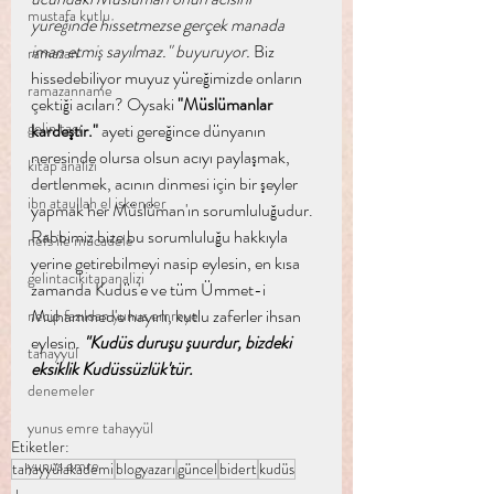
mustafa kutlu
yüreğinde hissetmezse gerçek manada 
iman etmiş sayılmaz." buyuruyor.
 Biz 
ramazan
hissedebiliyor muyuz yüreğimizde onların 
ramazanname
çektiği acıları? Oysaki 
"Müslümanlar 
gelin tacı
kardeştir." 
ayeti gereğince dünyanın 
neresinde olursa olsun acıyı paylaşmak, 
kitap analizi
dertlenmek, acının dinmesi için bir şeyler 
ibn ataullah el iskender
yapmak her Müslüman'ın sorumluluğudur. 
Rabbimiz bize bu sorumluluğu hakkıyla 
nefs ile mücadele
yerine getirebilmeyi nasip eylesin, en kısa 
gelintacıkitapanalizi
zamanda Kudüs'e ve tüm Ümmet-i 
Muhammed'e hayırlı, kutlu zaferler ihsan 
necip fazıldan yunus emreye
eylesin. 
"Kudüs duruşu şuurdur, bizdeki 
tahayyül
eksiklik Kudüssüzlük'tür.
denemeler
yunus emre tahayyül
Etiketler:
yunus emre
tahayyülakademi
blogyazarı
güncel
bidert
kudüs