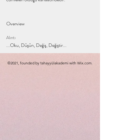
Overview
Alıntı
...Oku, Düşün, Değiş, Değiştir...
©2021, founded by tahayyülakademi with Wix.com.