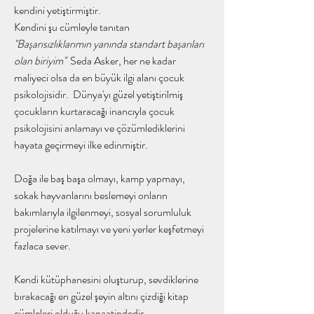
kendini yetiştirmiştir. 
Kendini şu cümleyle tanıtan 
''Başarısızlıklarımın yanında standart başarıları 
olan biriyim''
  Seda Asker, her ne kadar 
maliyeci olsa da en büyük ilgi alanı çocuk 
psikolojisidir.  Dünya'yı güzel yetiştirilmiş 
çocukların kurtaracağı inancıyla çocuk 
psikolojisini anlamayı ve çözümlediklerini 
hayata geçirmeyi ilke edinmiştir. 
Doğa ile baş başa olmayı, kamp yapmayı, 
sokak hayvanlarını beslemeyi onların 
bakımlarıyla ilgilenmeyi, sosyal sorumluluk 
projelerine katılmayı ve yeni yerler keşfetmeyi 
fazlaca sever. 
Kendi kütüphanesini oluşturup, sevdiklerine 
bırakacağı en güzel şeyin altını çizdiği kitap 
cümleleri olduğu kanaatindedir. 