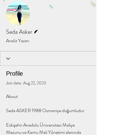
More actions
Message
Follow
Writer
Seda Asker
Analiz Yazarı
Profile
Join date: Aug 22, 2023
About
Seda ASKER 1988 Osmaniye doğumludur
Eskişehir Anadolu Üniversitesi Maliye 
Mezunu ve Kamu Mali Yönetimi alanında 