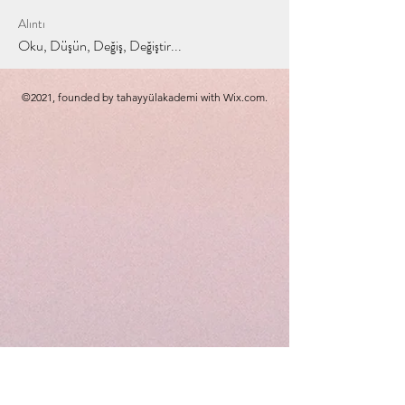
Alıntı
Oku, Düşün, Değiş, Değiştir...
©2021, founded by tahayyülakademi with Wix.com.