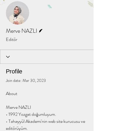
More actions
Message
Follow
Writer
Merve NAZLI
Editör
Profile
Join date: Mar 30, 2023
About
Merve NAZLI
• 1992 Yozgat doğumluyum. 
• Tahayyül Akademi'nin web site kurucusu ve 
editörüyüm.